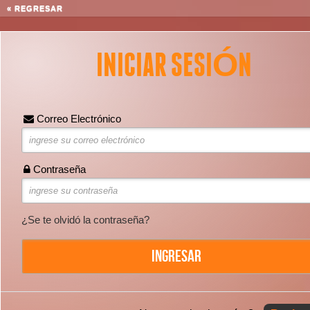
« REGRESAR
INICIAR SESIÓN
Correo electrónico
Correo Electrónico
Nombre(s)
Contraseña
Apellido(s)
¿Se te olvidó la contraseña?
Fecha de Nacimiento (Día/Mes/Año)
Género