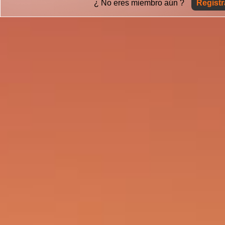
¿ No eres miembro aún ?
Registr
Contraseña (entre 6 y 12 caracteres)
Repita su Contraseña
Teléfono
SUCURSAL RÍO
Acepto los
Términos y Condiciones
SUCURSAL MONARCA
Acepto los
Términos y Condiciones
SUCURSAL OASIS
Acepto los
Términos y Condiciones
SUCURSAL ENSENADA
Acepto los
Términos y Condiciones
SUCURSAL MEXICALI
Acepto los
Términos y Condiciones